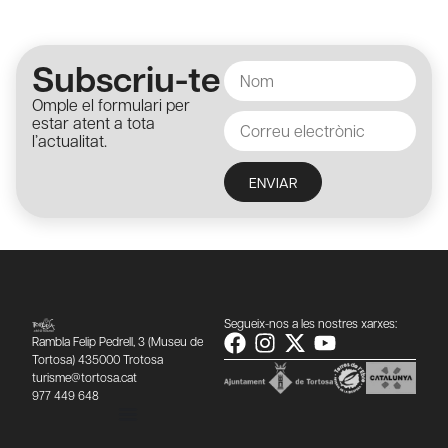
Subscriu-te
Omple el formulari per
estar atent a tota
l’actualitat.
ENVIAR
Segueix-nos a les nostres xarxes:
Rambla Felip Pedrell, 3 (Museu de
Tortosa) 435000 Trotosa
turisme@tortosa.cat
977 449 648