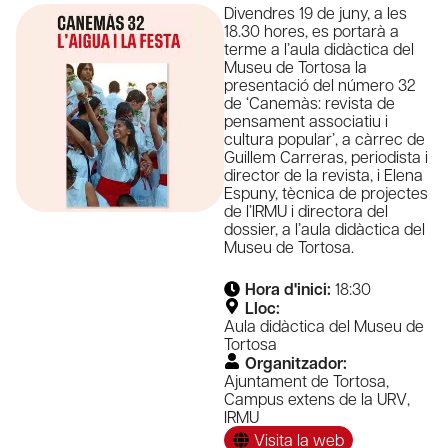
Divendres 19 de juny, a les
18.30 hores, es portarà a
terme a l’aula didàctica del
Museu de Tortosa la
presentació del número 32
de ‘Canemàs: revista de
pensament associatiu i
cultura popular’, a càrrec de
Guillem Carreras, periodista i
director de la revista, i Elena
Espuny, tècnica de projectes
de l’IRMU i directora del
dossier, a l’aula didàctica del
Museu de Tortosa.
Hora d'inici:
18:30
Lloc:
Aula didàctica del Museu de
Tortosa
Organitzador:
Ajuntament de Tortosa
,
Campus extens de la URV
,
IRMU
Visita la web