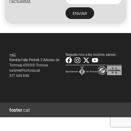
l’actualitat.
ENVIAR
Segueix-nos a les nostres xarxes:
Rambla Felip Pedrell, 3 (Museu de
Tortosa) 435000 Trotosa
turisme@tortosa.cat
977 449 648
foster
.cat