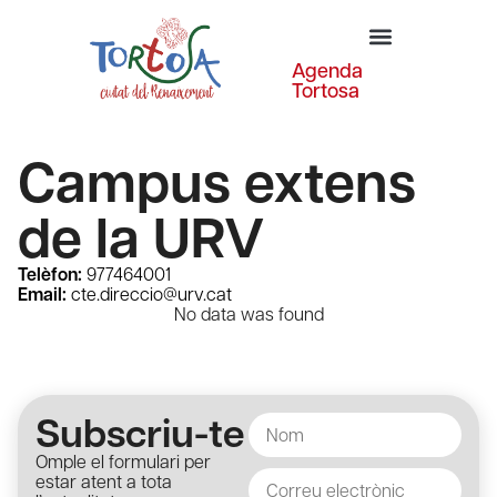
Agenda
Tortosa
Campus extens
de la URV
Telèfon:
977464001
Email:
cte.direccio@urv.cat
No data was found
Subscriu-te
Omple el formulari per
estar atent a tota