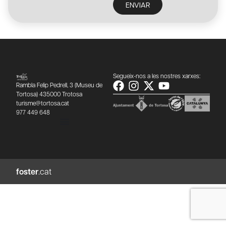
ENVIAR
Segueix-nos a les nostres xarxes:
Rambla Felip Pedrell, 3 (Museu de
Tortosa) 435000 Trotosa
turisme@tortosa.cat
977 449 648
foster
.cat