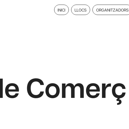
INICI
LLOCS
ORGANITZADORS
e Comerç