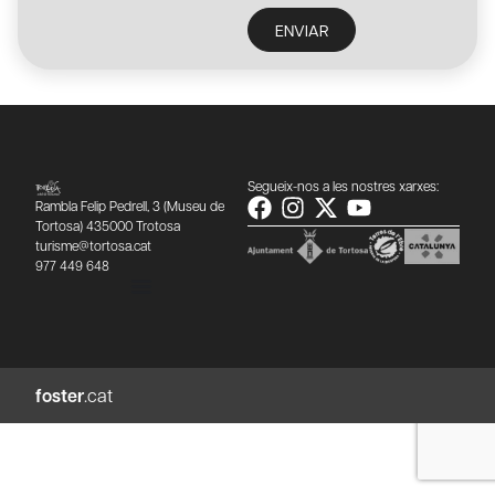
ENVIAR
Segueix-nos a les nostres xarxes:
Rambla Felip Pedrell, 3 (Museu de
Tortosa) 435000 Trotosa
turisme@tortosa.cat
977 449 648
foster
.cat