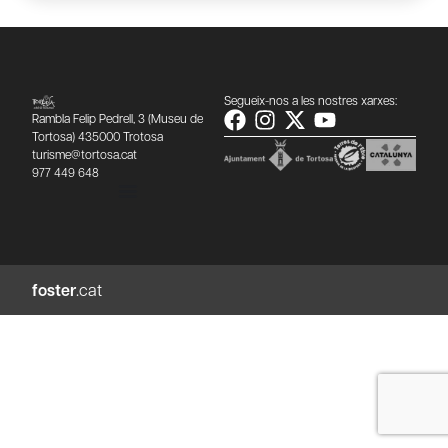
Segueix-nos a les nostres xarxes:
Rambla Felip Pedrell, 3 (Museu de
Tortosa) 435000 Trotosa
turisme@tortosa.cat
977 449 648
foster
.cat