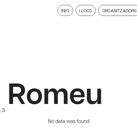
INICI
LLOCS
ORGANITZADORS
el Romeu
, 3
No data was found