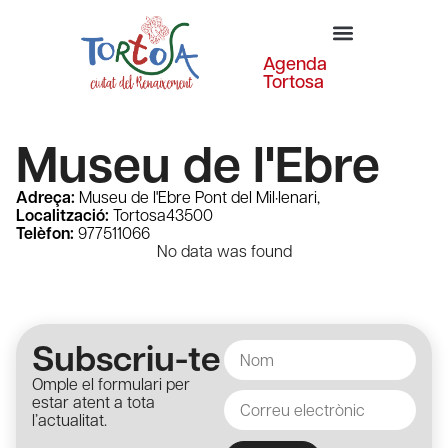
Agenda
Tortosa
Museu de l'Ebre
Adreça:
Museu de l'Ebre Pont del Mil·lenari,
Localització:
Tortosa
43500
Telèfon:
977511066
No data was found
Subscriu-te
Omple el formulari per
estar atent a tota
l’actualitat.