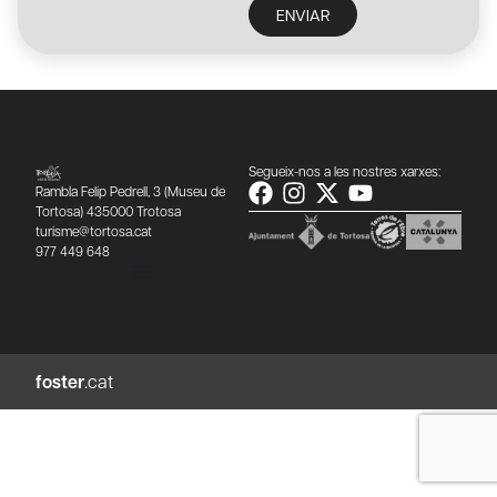
ENVIAR
Segueix-nos a les nostres xarxes:
Rambla Felip Pedrell, 3 (Museu de
Tortosa) 435000 Trotosa
turisme@tortosa.cat
977 449 648
foster
.cat