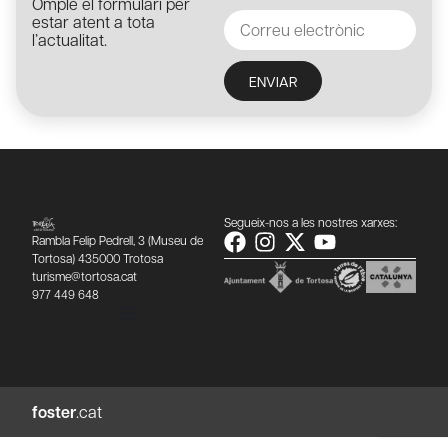
Omple el formulari per
estar atent a tota
l’actualitat.
ENVIAR
Segueix-nos a les nostres xarxes:
Rambla Felip Pedrell, 3 (Museu de
Tortosa) 435000 Trotosa
turisme@tortosa.cat
977 449 648
foster
.cat