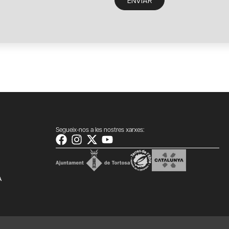
ENVIAR
Segueix-nos a les nostres xarxes:
A