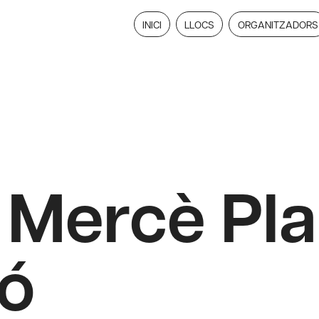
INICI
LLOCS
ORGANITZADORS
 Mercè Pla
ó