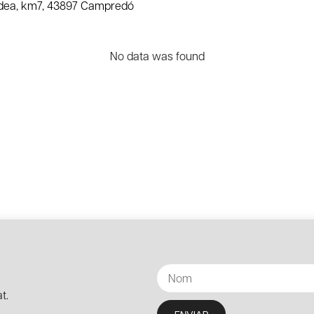
Aldea, km7, 43897 Campredó
No data was found
t.