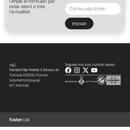
Omple el formulari per
estar atent a tota
l’actualitat.
ENVIAR
Segueix-nos a les nostres xarxes:
Rambla Felip Pedrell, 3 (Museu de
Tortosa) 435000 Trotosa
turisme@tortosa.cat
977 449 648
foster
.cat