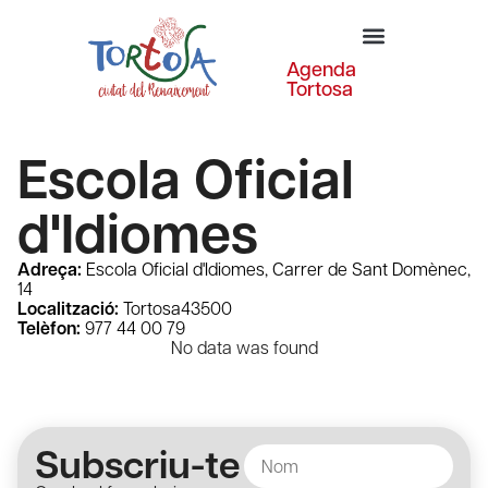
Agenda
Tortosa
Escola Oficial
d'Idiomes
Adreça:
Escola Oficial d'Idiomes, Carrer de Sant Domènec,
14
Localització:
Tortosa
43500
Telèfon:
977 44 00 79
No data was found
Subscriu-te