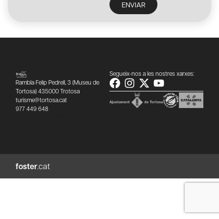
ENVIAR
Segueix-nos a les nostres xarxes:
Rambla Felip Pedrell, 3 (Museu de
Tortosa) 435000 Trotosa
turisme@tortosa.cat
977 449 648
foster
.cat