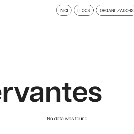
INICI
LLOCS
ORGANITZADORS
ervantes
No data was found