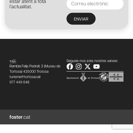
estar atent a tota
l’actualitat.
ENVIAR
Segueix-nos a les nostres xarxes:
Rambla Felip Pedrell, 3 (Museu de
Tortosa) 435000 Trotosa
turisme@tortosa.cat
977 449 648
foster
.cat