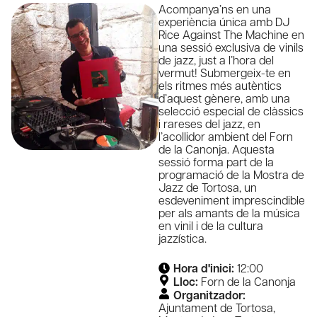
Acompanya’ns en una
experiència única amb DJ
Rice Against The Machine en
una sessió exclusiva de vinils
de jazz, just a l’hora del
vermut! Submergeix-te en
els ritmes més autèntics
d’aquest gènere, amb una
selecció especial de clàssics
i rareses del jazz, en
l’acollidor ambient del Forn
de la Canonja. Aquesta
sessió forma part de la
programació de la Mostra de
Jazz de Tortosa, un
esdeveniment imprescindible
per als amants de la música
en vinil i de la cultura
jazzística.
Hora d'inici:
12:00
Lloc:
Forn de la Canonja
Organitzador:
Ajuntament de Tortosa
,