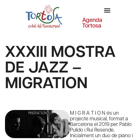
Agenda
Tortosa
XXXIII MOSTRA
DE JAZZ –
MIGRATION
M I G R A T I O N és un
projecte musical, format a
Barcelona el 2019 per Pablo
Pulido i Rui Resende.
Inicialment un duo de piano i