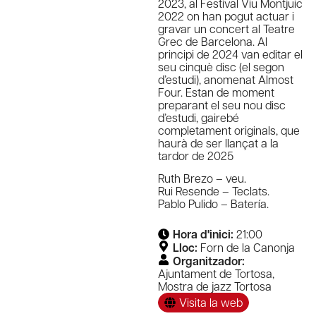
2023, al Festival Viu Montjuic
2022 on han pogut actuar i
gravar un concert al Teatre
Grec de Barcelona. Al
principi de 2024 van editar el
seu cinquè disc (el segon
d’estudi), anomenat Almost
Four. Estan de moment
preparant el seu nou disc
d’estudi, gairebé
completament originals, que
haurà de ser llançat a la
tardor de 2025
Ruth Brezo – veu.
Rui Resende – Teclats.
Pablo Pulido – Batería.
Hora d'inici:
21:00
Lloc:
Forn de la Canonja
Organitzador:
Ajuntament de Tortosa
,
Mostra de jazz Tortosa
Visita la web