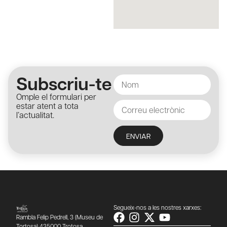
Subscriu-te
Omple el formulari per
estar atent a tota
l’actualitat.
ENVIAR
Segueix-nos a les nostres xarxes:
Rambla Felip Pedrell, 3 (Museu de
Tortosa) 435000 Trotosa