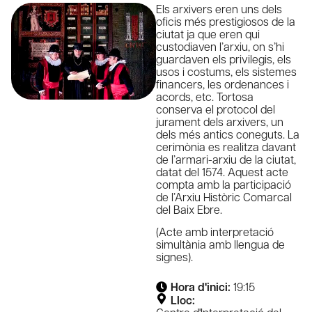
Els arxivers eren uns dels
oficis més prestigiosos de la
ciutat ja que eren qui
custodiaven l’arxiu, on s’hi
guardaven els privilegis, els
usos i costums, els sistemes
financers, les ordenances i
acords, etc. Tortosa
conserva el protocol del
jurament dels arxivers, un
dels més antics coneguts. La
cerimònia es realitza davant
de l’armari-arxiu de la ciutat,
datat del 1574. Aquest acte
compta amb la participació
de l’Arxiu Històric Comarcal
del Baix Ebre.
(Acte amb interpretació
simultània amb llengua de
signes).
Hora d'inici:
19:15
Lloc: