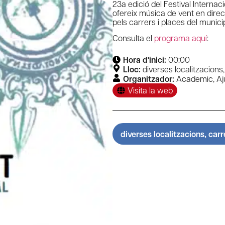
23a edició del Festival Internaci
ofereix música de vent en direc
pels carrers i places del municip
Consulta el
programa aquí
:
Hora d'inici:
00:00
Lloc:
diverses localitzacions,
Organitzador:
Academic
,
Aj
Visita la web
diverses localitzacions, carr