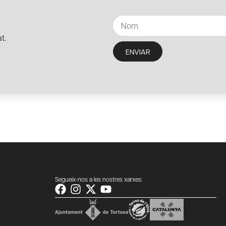
t.
ENVIAR
Segueix-nos a les nostres xarxes: