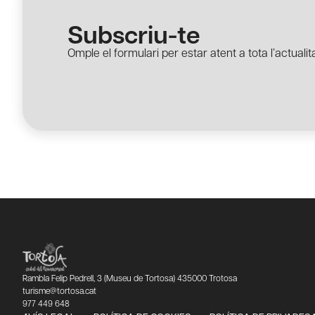
Subscriu-te
Omple el formulari per estar atent a tota l’actualita
Rambla Felip Pedrell, 3 (Museu de Tortosa) 435000 Trotosa
turisme@tortosa.cat
977 449 648