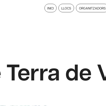
INICI
LLOCS
ORGANITZADORS
e Terra de 