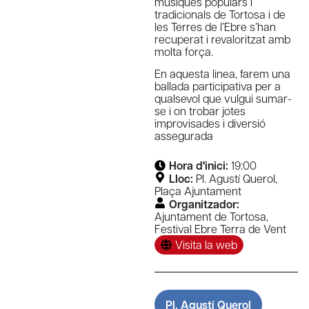
músiques populars i
tradicionals de Tortosa i de
les Terres de l’Ebre s’han
recuperat i revaloritzat amb
molta força.
En aquesta linea, farem una
ballada participativa per a
qualsevol que vulgui sumar-
se i on trobar jotes
improvisades i diversió
assegurada
Hora d'inici:
19:00
Lloc:
Pl. Agustí Querol
,
Plaça Ajuntament
Organitzador:
Ajuntament de Tortosa
,
Festival Ebre Terra de Vent
Visita la web
Pl. Agustí Querol