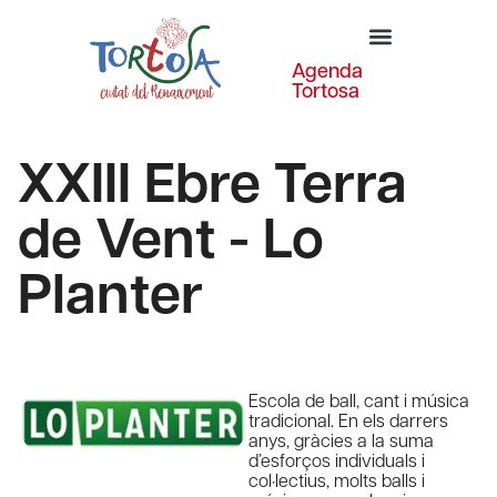
Agenda
Tortosa
XXIII Ebre Terra
de Vent - Lo
Planter
Escola de ball, cant i música
tradicional. En els darrers
anys, gràcies a la suma
d’esforços individuals i
col·lectius, molts balls i