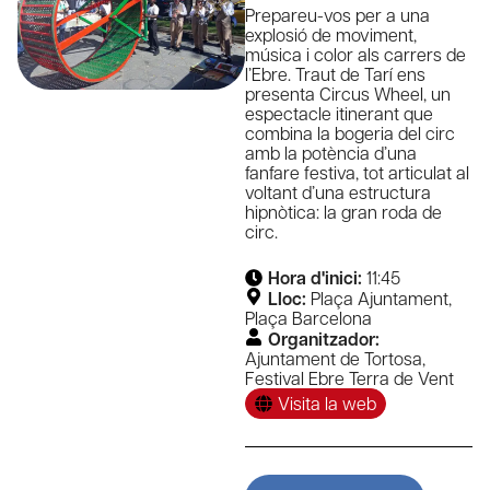
Prepareu-vos per a una
explosió de moviment,
música i color als carrers de
l’Ebre. Traut de Tarí ens
presenta Circus Wheel, un
espectacle itinerant que
combina la bogeria del circ
amb la potència d’una
fanfare festiva, tot articulat al
voltant d’una estructura
hipnòtica: la gran roda de
circ.
Hora d'inici:
11:45
Lloc:
Plaça Ajuntament
,
Plaça Barcelona
Organitzador:
Ajuntament de Tortosa
,
Festival Ebre Terra de Vent
Visita la web