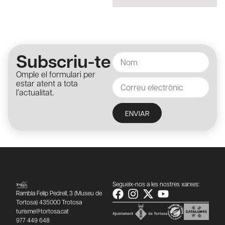
Subscriu-te
Omple el formulari per
estar atent a tota
l’actualitat.
ENVIAR
Segueix-nos a les nostres xarxes:
Rambla Felip Pedrell, 3 (Museu de
Tortosa) 435000 Trotosa
turisme@tortosa.cat
977 449 648