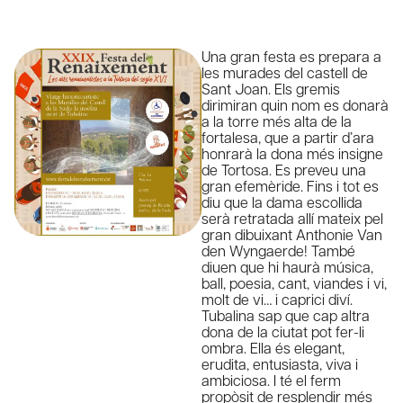
Una gran festa es prepara a
les murades del castell de
Sant Joan. Els gremis
dirimiran quin nom es donarà
a la torre més alta de la
fortalesa, que a partir d’ara
honrarà la dona més insigne
de Tortosa. Es preveu una
gran efemèride. Fins i tot es
diu que la dama escollida
serà retratada allí mateix pel
gran dibuixant Anthonie Van
den Wyngaerde! També
diuen que hi haurà música,
ball, poesia, cant, viandes i vi,
molt de vi… i caprici diví.
Tubalina sap que cap altra
dona de la ciutat pot fer-li
ombra. Ella és elegant,
erudita, entusiasta, viva i
ambiciosa. I té el ferm
propòsit de resplendir més