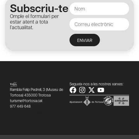
Subscriu-te
Omple el formulari per
estar atent a tota
l’actualitat.
ENVIAR
Segueix-nos a les nostres xarxes:
Rambla Felip Pedrell, 3 (Museu de
Tortosa) 435000 Trotosa
turisme@tortosa.cat
977 449 648