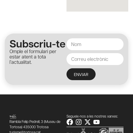
Subscriu-te
Omple el formulari per
estar atent a tota
l’actualitat.
ENVIAR
Segueix-nos a les nostres xarxes:
Rambla Felip Pedrell, 3 (Museu de
Tortosa) 435000 Trotosa
turisme@tortosa.cat