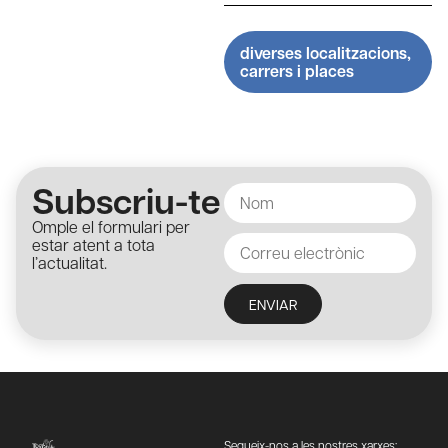
diverses localitzacions,
carrers i places
Subscriu-te
Omple el formulari per
estar atent a tota
l’actualitat.
ENVIAR
Segueix-nos a les nostres xarxes: