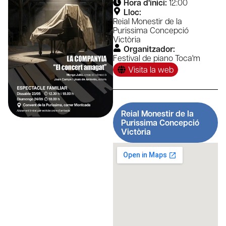
Hora d'inici:
12:00
Lloc:
Reial Monestir de la
Purissima Concepció
Victòria
Organitzador:
Festival de piano Toca'm
Visita la web
Reial Monestir de la
Purissima Concepció
Victòria