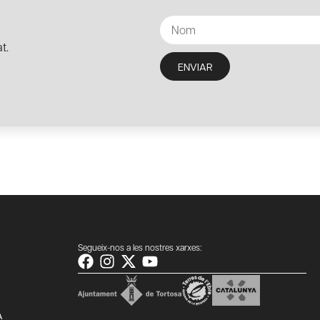
t.
ENVIAR
Segueix-nos a les nostres xarxes:
A