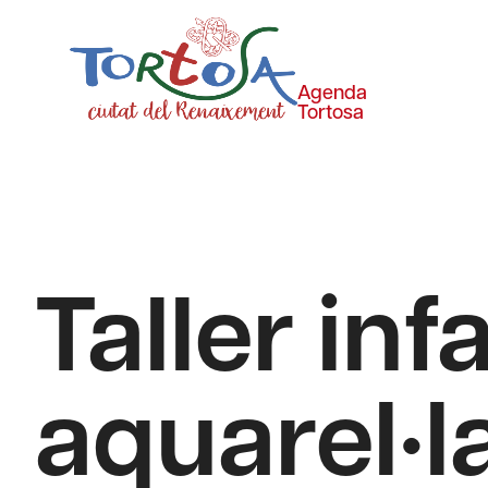
Agenda
Tortosa
Taller inf
aquarel·l