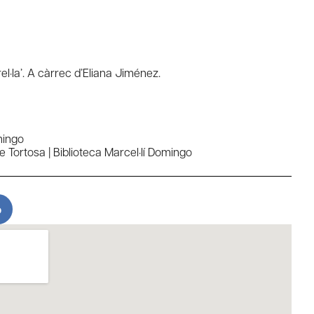
rel·la’. A càrrec d’Eliana Jiménez.
mingo
 Tortosa | Biblioteca Marcel·lí Domingo
o