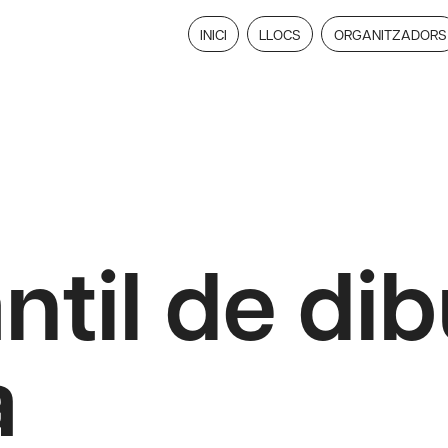
INICI
LLOCS
ORGANITZADORS
antil de di
a