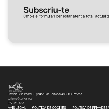
Subscriu-te
Omple el formulari per estar atent a tota l’actualita
Rambla Felip Pedrell, 3 (Museu de Tortosa) 435000 Trotosa
turisme@tortosa.cat
977 449 648
AVÍS LEGAL
POLÍTICA DE COOKIES
POLÍTICA DE PRIVADES