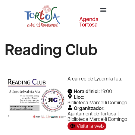
Agenda
Tortosa
Reading Club
A càrrec de Lyudmila futa
Hora d'inici:
19:00
Lloc:
Biblioteca Marcel·lí Domingo
Organitzador:
Ajuntament de Tortosa |
Biblioteca Marcel·lí Domingo
Visita la web