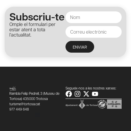
Subscriu-te
Omple el formulari per
estar atent a tota
l’actualitat.
ENVIAR
Segueix-nos a les nostres xarxes:
Rambla Felip Pedrell, 3 (Museu de
Tortosa) 435000 Trotosa
turisme@tortosa.cat
977 449 648