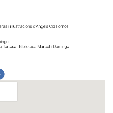
as i il·lustracions d’Àngels Cid Fornós
mingo
 Tortosa | Biblioteca Marcel·lí Domingo
o