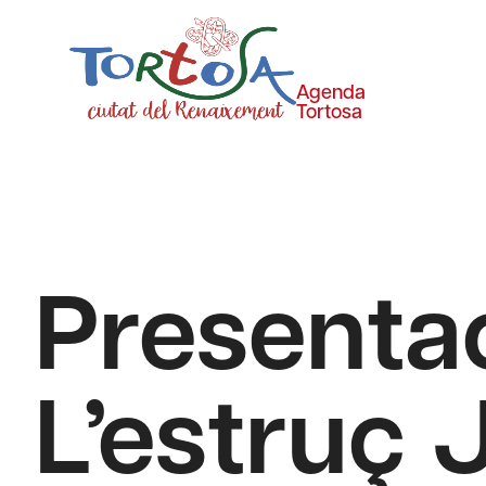
Agenda
Tortosa
Presentac
L’estruç 