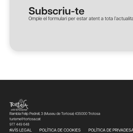
Subscriu-te
Omple el formulari per estar atent a tota l’actualita
Rambla Felip Pedrell, 3 (Museu de Tortosa) 435000 Trotosa
turisme@tortosa.cat
977 449 648
AVÍS LEGAL
POLÍTICA DE COOKIES
POLÍTICA DE PRIVADES