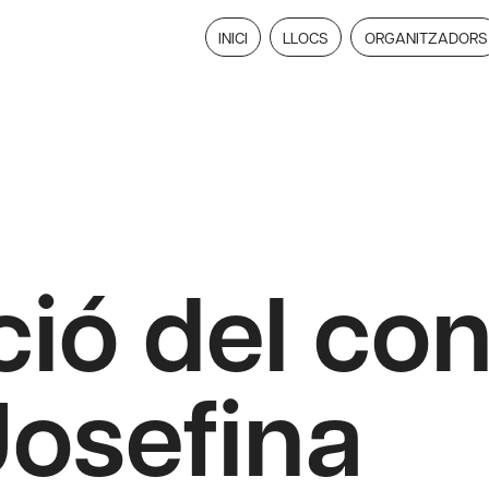
INICI
LLOCS
ORGANITZADORS
ió del con
Josefina