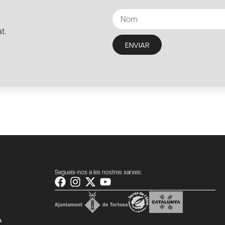
t.
ENVIAR
Segueix-nos a les nostres xarxes:
A