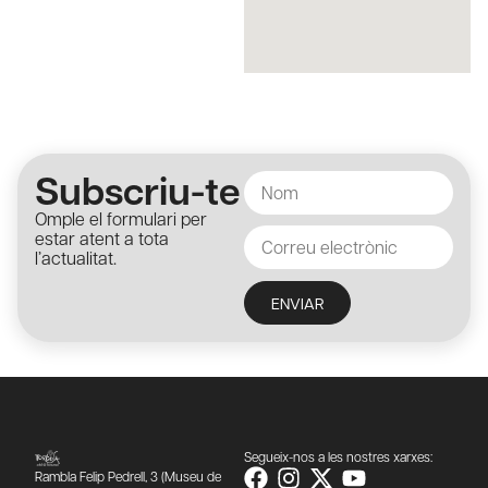
Subscriu-te
Omple el formulari per
estar atent a tota
l’actualitat.
ENVIAR
Segueix-nos a les nostres xarxes:
Rambla Felip Pedrell, 3 (Museu de