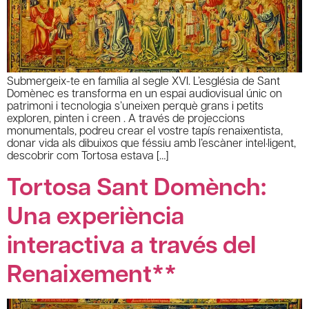
Submergeix-te en família al segle XVI. L’església de Sant
Domènec es transforma en un espai audiovisual únic on
patrimoni i tecnologia s’uneixen perquè grans i petits
exploren, pinten i creen . A través de projeccions
monumentals, podreu crear el vostre tapís renaixentista,
donar vida als dibuixos que féssiu amb l’escàner intel·ligent,
descobrir com Tortosa estava […]
Tortosa Sant Domènch:
Una experiència
interactiva a través del
Renaixement**