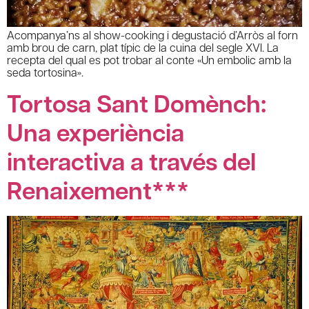
Acompanya’ns al show-cooking i degustació d’Arròs al forn
amb brou de carn, plat típic de la cuina del segle XVI. La
recepta del qual es pot trobar al conte «Un embolic amb la
seda tortosina».
Tortosa Sant Domènch:
Una experiència
interactiva a través del
Renaixement***