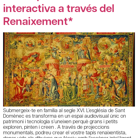
interactiva a través del
Renaixement*
Submergeix-te en família al segle XVI. L’església de Sant
Domènec es transforma en un espai audiovisual únic on
patrimoni i tecnologia s’uneixen perquè grans i petits
exploren, pinten i creen . A través de projeccions
monumentals, podreu crear el vostre tapís renaixentista,
donar vida als dibuixos que féssiu amb l’escàner intel·ligent,