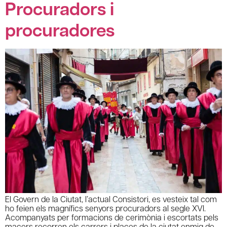
Procuradors i
procuradores
El Govern de la Ciutat, l’actual Consistori, es vesteix tal com
ho feien els magnífics senyors procuradors al segle XVI.
Acompanyats per formacions de cerimònia i escortats pels
macers recorren els carrers i places de la ciutat enmig de