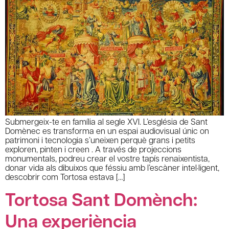
Submergeix-te en família al segle XVI. L’església de Sant
Domènec es transforma en un espai audiovisual únic on
patrimoni i tecnologia s’uneixen perquè grans i petits
exploren, pinten i creen . A través de projeccions
monumentals, podreu crear el vostre tapís renaixentista,
donar vida als dibuixos que féssiu amb l’escàner intel·ligent,
descobrir com Tortosa estava […]
Tortosa Sant Domènch:
Una experiència