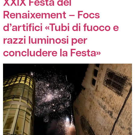
XXIX Festa del
Renaixement – Focs
d’artifici «Tubi di fuoco e
razzi luminosi per
concludere la Festa»