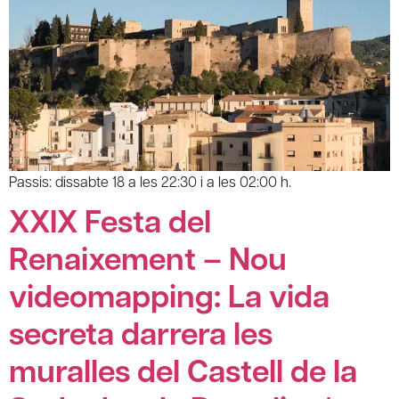
Passis: dissabte 18 a les 22:30 i a les 02:00 h.
XXIX Festa del
Renaixement – Nou
videomapping: La vida
secreta darrera les
muralles del Castell de la