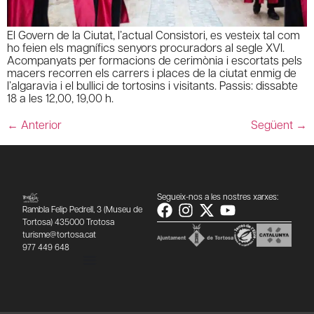
El Govern de la Ciutat, l’actual Consistori, es vesteix tal com
ho feien els magnífics senyors procuradors al segle XVI.
Acompanyats per formacions de cerimònia i escortats pels
macers recorren els carrers i places de la ciutat enmig de
l’algaravia i el bullici de tortosins i visitants. Passis: dissabte
18 a les 12,00, 19,00 h.
←
Anterior
Següent
→
Segueix-nos a les nostres xarxes:
Rambla Felip Pedrell, 3 (Museu de
Tortosa) 435000 Trotosa
turisme@tortosa.cat
977 449 648