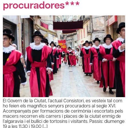
procuradores***
El Govern de la Ciutat, l’actual Consistori, es vesteix tal com
ho feien els magnífics senyors procuradors al segle XVI.
Acompanyats per formacions de cerimònia i escortats pels
macers recorren els carrers i places de la ciutat enmig de
l’algaravia i el bullici de tortosins i visitants. Passis: diumenge
19 a les 11,30 i 19,00 […]