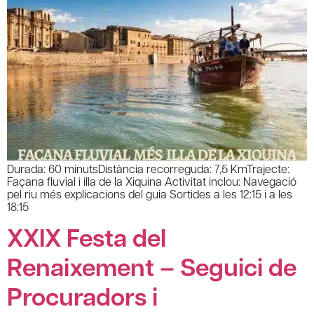
Durada: 60 minutsDistància recorreguda: 7,5 KmTrajecte:
Façana fluvial i illa de la Xiquina Activitat inclou: Navegació
pel riu més explicacions del guia Sortides a les 12:15 i a les
18:15
XXIX Festa del
Renaixement – Seguici de
Procuradors i