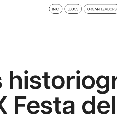
INICI
LLOCS
ORGANITZADORS
historiog
X Festa del