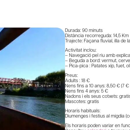
Durada: 90 minuts
Distància recorreguda: 14,5 Km
Trajecte: Façana fluvial, illa de l
Activitat inclou:
– Navegació pel riu amb explica
– Beguda a bord: vermut, cerve
– Pica-pica : Patates xip, fuet, 
Preus:
Adults : 18 €
Nens fins a 10 anys: 8,50 € (7 €
Nens fins 4 anys: 5 €
Nadons i els seus cotxets: grati
Mascotes: gratis
Horaris habituals:
Diumenges i festius al migdia (c
Els horaris poden variar en func