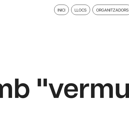
INICI
LLOCS
ORGANITZADORS
mb "vermu