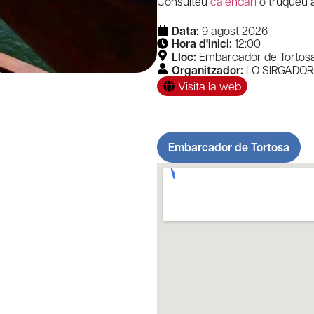
Consulteu
calendari
o truqueu a
Data:
9 agost 2026
Hora d'inici:
12:00
Lloc:
Embarcador de Tortos
Organitzador:
LO SIRGADOR
Visita la web
Embarcador de Tortosa