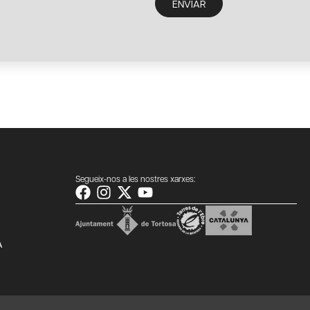
ENVIAR
Segueix-nos a les nostres xarxes:
A