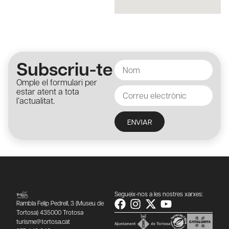
Subscriu-te
Omple el formulari per
estar atent a tota
l’actualitat.
ENVIAR
Segueix-nos a les nostres xarxes:
Rambla Felip Pedrell, 3 (Museu de
Tortosa) 435000 Trotosa
turisme@tortosa.cat