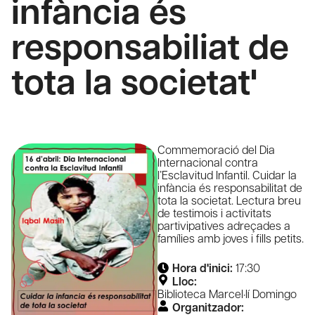
infància és
responsabiliat de
tota la societat'
Commemoració del Dia
Internacional contra
l’Esclavitud Infantil. Cuidar la
infància és responsabilitat de
tota la societat. Lectura breu
de testimois i activitats
partivipatives adreçades a
famílies amb joves i fills petits.
Hora d'inici:
17:30
Lloc:
Biblioteca Marcel·lí Domingo
Organitzador: