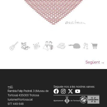
Següent
→
Segueix-nos a les nostres xarxes:
Rambla Felip Pedrell, 3 (Museu de
Tortosa) 435000 Trotosa
turisme@tortosa.cat
977 449 648