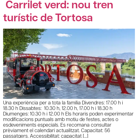
Carrilet verd: nou tren
turístic de Tortosa
Una experiència per a tota la família Divendres: 17.00 h i
18.30 h Dissabtes: 10.30 h, 12.00 h, 17.00 h i 18.30 h
Diumenges: 10.30 h i 12.00 h Els horaris poden experimentar
modificacions puntuals amb motiu de festes, actes o
esdeveniments especials. Es recomana consultar
prèviament el calendari actualitzat. Capacitat: 56
passatgers. Accessibilitat: capacitat […]