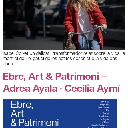
Isabel Coixet Un delicat i transformador relat sobre la vida, la
mort, el dol i el gaudi de les petites coses que la vida ens
dona.
Ebre, Art & Patrimoni –
Adrea Ayala · Cecília Aymí