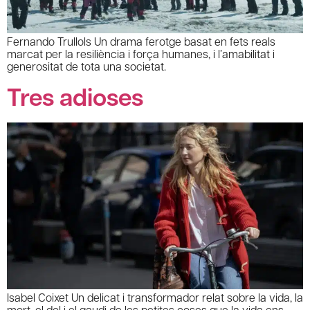
Fernando Trullols Un drama ferotge basat en fets reals
marcat per la resiliència i força humanes, i l’amabilitat i
generositat de tota una societat.
Tres adioses
Isabel Coixet Un delicat i transformador relat sobre la vida, la
mort, el dol i el gaudi de les petites coses que la vida ens