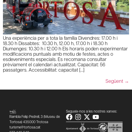
Una experiència per a tota la família Divendres: 17.00 h i
18.30 h Dissabtes: 10.30 h, 12.00 h, 17.00 h i 18.30 h
Diumenges: 10.30 h i 12.00 h Els horaris poden experimentar
modificacions puntuals amb motiu de festes, actes o
esdeveniments especials. Es recomana consultar
prèviament el calendari actualitzat. Capacitat: 56
passatgers. Accessibilitat: capacitat […]
Següent
→
Segueix-nos a les nostres xarxes:
Rambla Felip Pedrell, 3 (Museu de
Tortosa) 435000 Trotosa
turisme@tortosa.cat