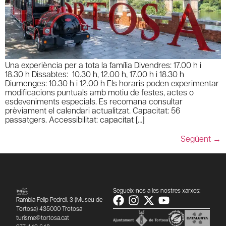
Una experiència per a tota la família Divendres: 17.00 h i
18.30 h Dissabtes: 10.30 h, 12.00 h, 17.00 h i 18.30 h
Diumenges: 10.30 h i 12.00 h Els horaris poden experimentar
modificacions puntuals amb motiu de festes, actes o
esdeveniments especials. Es recomana consultar
prèviament el calendari actualitzat. Capacitat: 56
passatgers. Accessibilitat: capacitat […]
Següent
→
Segueix-nos a les nostres xarxes:
Rambla Felip Pedrell, 3 (Museu de
Tortosa) 435000 Trotosa
turisme@tortosa.cat