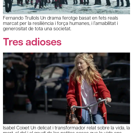
Fernando Trullols Un drama ferotge basat en fets reals
marcat per la resiliència i força humanes, i l’amabilitat i
generositat de tota una societat.
Tres adioses
Isabel Coixet Un delicat i transformador relat sobre la vida, la
mort, el dol i el gaudi de les petites coses que la vida ens