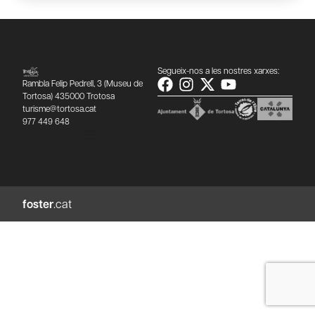
Segueix-nos a les nostres xarxes:
Rambla Felip Pedrell, 3 (Museu de
Tortosa) 435000 Trotosa
turisme@tortosa.cat
977 449 648
foster
.cat